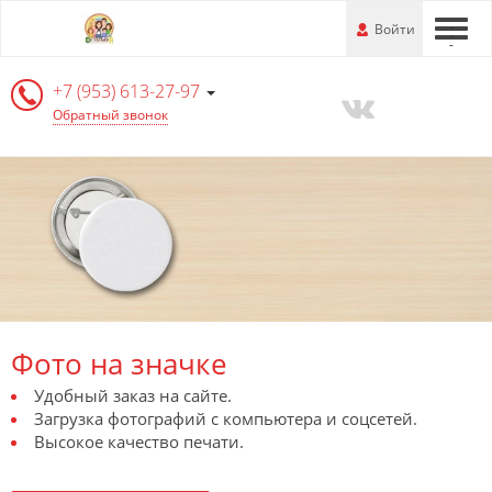
Перейти
-
Войти
-
-
к
основной
+7 (953) 613-27-97
информации
Обратный звонок
Фото на значке
Удобный заказ на сайте.
Загрузка фотографий с компьютера и соцсетей.
Высокое качество печати.