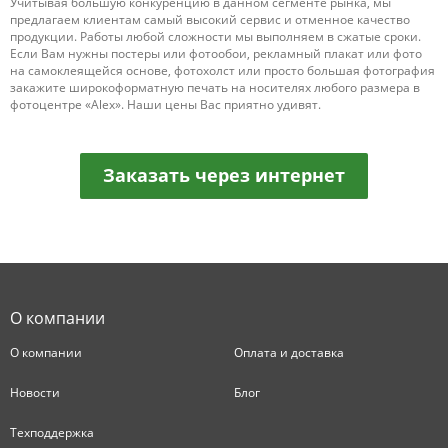
Учитывая большую конкуренцию в данном сегменте рынка, мы
предлагаем клиентам самый высокий сервис и отменное качество
продукции. Работы любой сложности мы выполняем в сжатые сроки.
Если Вам нужны постеры или фотообои, рекламный плакат или фото
на самоклеящейся основе, фотохолст или просто большая фотография
закажите широкоформатную печать на носителях любого размера в
фотоцентре «Alex». Наши цены Вас приятно удивят.
Заказать через интернет
О компании
О компании
Оплата и доставка
Новости
Блог
Техподдержка