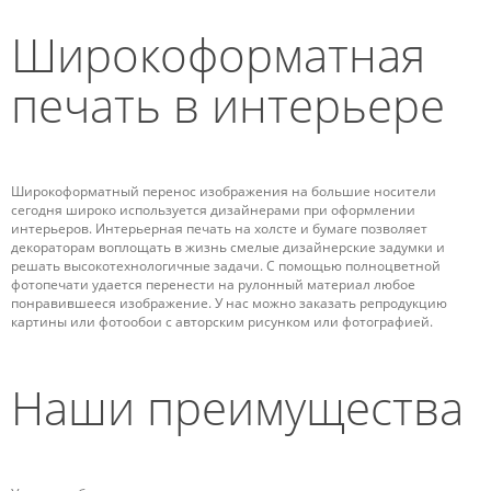
Широкоформатная
печать в интерьере
Широкоформатный перенос изображения на большие носители
сегодня широко используется дизайнерами при оформлении
интерьеров. Интерьерная печать на холсте и бумаге позволяет
декораторам воплощать в жизнь смелые дизайнерские задумки и
решать высокотехнологичные задачи. С помощью полноцветной
фотопечати удается перенести на рулонный материал любое
понравившееся изображение. У нас можно заказать репродукцию
картины или фотообои с авторским рисунком или фотографией.
Наши преимущества