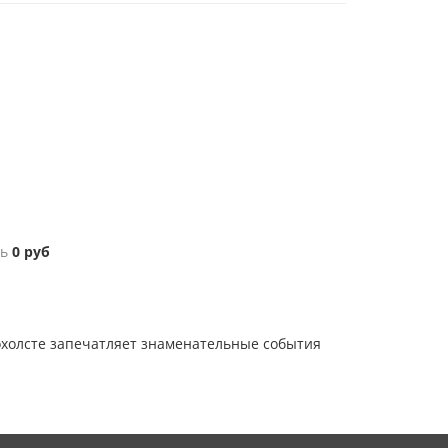
ь
0
руб
охолсте запечатляет знаменательные события