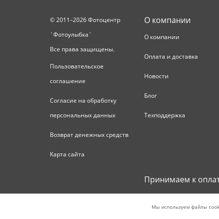
О компании
© 2011–2026 Фотоцентр
`Фотоулыбка`
О компании
Все права защищены.
Оплата и доставка
Пользовательское
Новости
соглашение
Блог
Согласие на обработку
персональных данных
Техподдержка
Возврат денежных средств
Карта сайта
Принимаем к опла
Обращаем Ваше внимание на то, что вся информация, вк
Мы используем файлы cook
определяемой положениями Статьи 437 (2) Гражданского